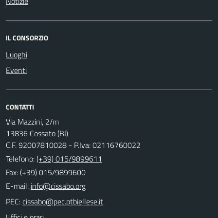
Notizie
IL CONSORZIO
Luoghi
Eventi
CONTATTI
Via Mazzini, 2/m
13836 Cossato (BI)
C.F. 92007810028 - P.Iva: 02116760022
Telefono:
(+39) 015/9899611
Fax: (+39) 015/9899600
E-mail:
PEC:
Uffici e orari