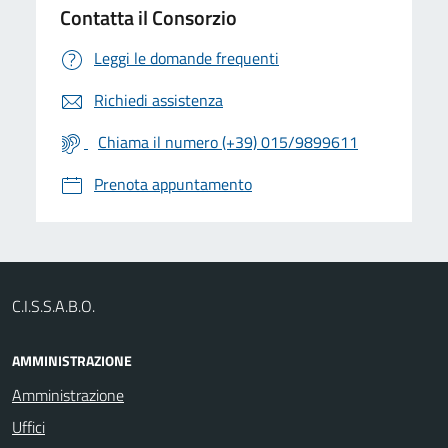
Contatta il Consorzio
Leggi le domande frequenti
Richiedi assistenza
Chiama il numero (+39) 015/9899611
Prenota appuntamento
C.I.S.S.A.B.O.
AMMINISTRAZIONE
Amministrazione
Uffici