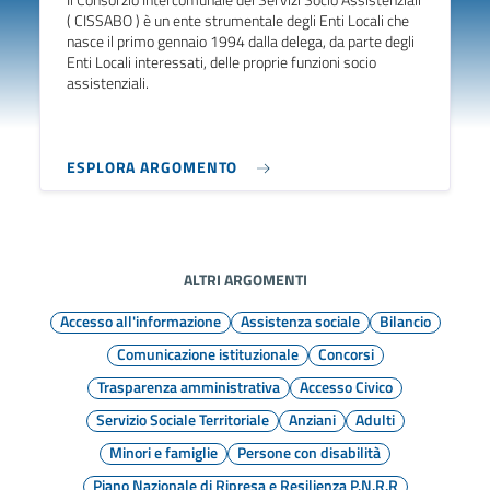
Il Consorzio Intercomunale dei Servizi Socio Assistenziali
( CISSABO ) è un ente strumentale degli Enti Locali che
nasce il primo gennaio 1994 dalla delega, da parte degli
Enti Locali interessati, delle proprie funzioni socio
assistenziali.
ESPLORA ARGOMENTO
ALTRI ARGOMENTI
Accesso all'informazione
Assistenza sociale
Bilancio
Comunicazione istituzionale
Concorsi
Trasparenza amministrativa
Accesso Civico
Servizio Sociale Territoriale
Anziani
Adulti
Minori e famiglie
Persone con disabilità
Piano Nazionale di Ripresa e Resilienza P.N.R.R